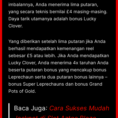
imbalannya, Anda menerima lima putaran,
yang secara teknis bernilai £4 masing-masing.
Daya tarik utamanya adalah bonus Lucky
Clover.
Yang diberikan setelah lima putaran jika Anda
berhasil mendapatkan kemenangan reel
sebesar £5 atau lebih. Jika Anda mendapatkan
Lucky Clover, Anda menerima 4x taruhan Anda
beserta putaran bonus yang mencakup bonus
Leprechaun serta dua putaran bonus lainnya –
bonus Super Leprechauns dan bonus Grand
Pots of Gold.
Baca Juga
:
Cara Sukses Mudah