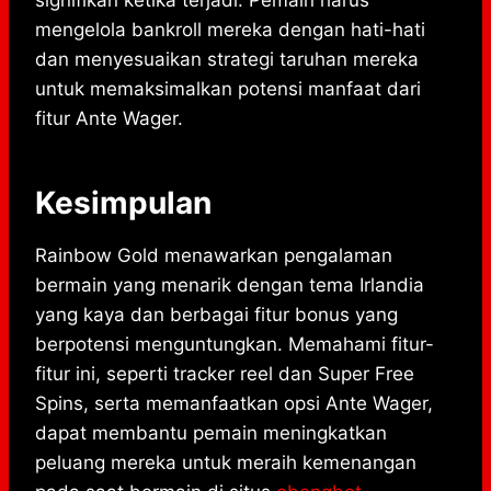
signifikan ketika terjadi. Pemain harus
mengelola bankroll mereka dengan hati-hati
dan menyesuaikan strategi taruhan mereka
untuk memaksimalkan potensi manfaat dari
fitur Ante Wager.
Kesimpulan
Rainbow Gold menawarkan pengalaman
bermain yang menarik dengan tema Irlandia
yang kaya dan berbagai fitur bonus yang
berpotensi menguntungkan. Memahami fitur-
fitur ini, seperti tracker reel dan Super Free
Spins, serta memanfaatkan opsi Ante Wager,
dapat membantu pemain meningkatkan
peluang mereka untuk meraih kemenangan