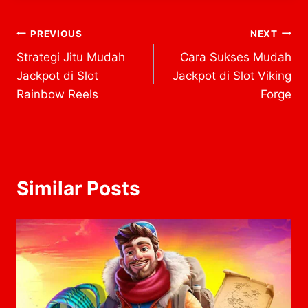
Post
PREVIOUS
NEXT
Strategi Jitu Mudah
Cara Sukses Mudah
navigation
Jackpot di Slot
Jackpot di Slot Viking
Rainbow Reels
Forge
Similar Posts