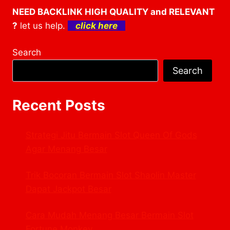
NEED BACKLINK HIGH QUALITY and RELEVANT
?
let us help.
click here
Search
Search
Recent Posts
Strategi Jitu Bermain Slot Queen Of Gods
Agar Menang Besar
Trik Bocoran Bermain Slot Shaolin Master
Dapat Jackpot Besar
Cara Mudah Menang Besar Bermain Slot
Fortune Monkey