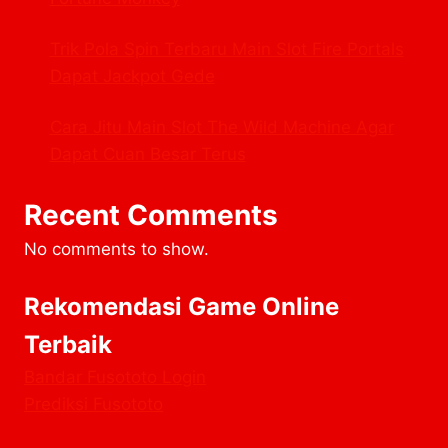
Trik Pola Spin Terbaru Main Slot Fire Portals
Dapat Jackpot Gede
Cara Jitu Main Slot The Wild Machine Agar
Dapat Cuan Besar Terus
Recent Comments
No comments to show.
Rekomendasi Game Online
Terbaik
Bandar Fusototo Login
Prediksi Fusototo