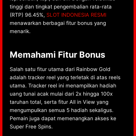
tinggi dan tingkat pengembalian rata-rata
(RTP) 96.45%,
SLOT INDONESIA RESMI
menawarkan berbagai fitur bonus yang
menarik.
Memahami Fitur Bonus
Salah satu fitur utama dari Rainbow Gold
adalah tracker reel yang terletak di atas reels
utama. Tracker reel ini menampilkan hadiah
uang tunai acak mulai dari 2x hingga 100x
taruhan total, serta fitur All in View yang
mengumpulkan semua 5 hadiah sekaligus.
Pemain juga dapat memenangkan akses ke
Super Free Spins.