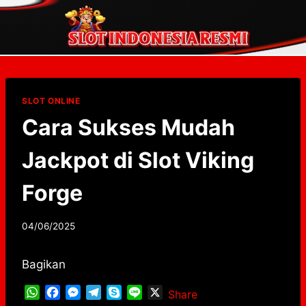
Skip
to
content
SLOT ONLINE
Cara Sukses Mudah
Jackpot di Slot Viking
Forge
By
04/06/2025
adminqinggua
Bagikan
W
F
M
T
S
L
X
Share