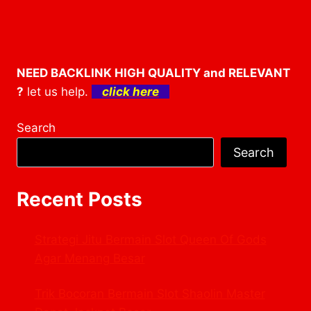
NEED BACKLINK HIGH QUALITY and RELEVANT
?
let us help.
click here
Search
Search
Recent Posts
Strategi Jitu Bermain Slot Queen Of Gods
Agar Menang Besar
Trik Bocoran Bermain Slot Shaolin Master