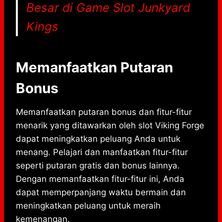
Besar di Game Slot Junkyard
Kings
Memanfaatkan Putaran
Bonus
Memanfaatkan putaran bonus dan fitur-fitur
menarik yang ditawarkan oleh slot Viking Forge
dapat meningkatkan peluang Anda untuk
menang. Pelajari dan manfaatkan fitur-fitur
seperti putaran gratis dan bonus lainnya.
Dengan memanfaatkan fitur-fitur ini, Anda
dapat memperpanjang waktu bermain dan
meningkatkan peluang untuk meraih
kemenangan.