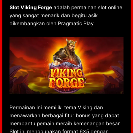
h
a
e
e
k
i
a
c
s
l
y
n
Slot Viking Forge
adalah permainan slot online
t
e
s
e
p
e
yang sangat menarik dan begitu asik
s
b
e
g
e
dikembangkan oleh Pragmatic Play.
A
o
n
r
p
o
g
a
p
k
e
m
r
Permainan ini memiliki tema Viking dan
menawarkan berbagai fitur bonus yang dapat
membantu pemain meraih kemenangan besar.
Slot ini menggunakan format 6×5 dengan