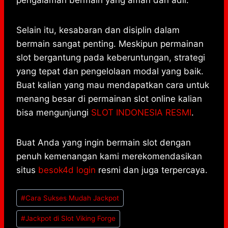
pengalaman bermain yang aman dan adil.
Selain itu, kesabaran dan disiplin dalam
bermain sangat penting. Meskipun permainan
slot bergantung pada keberuntungan, strategi
yang tepat dan pengelolaan modal yang baik.
Buat kalian yang mau mendapatkan cara untuk
menang besar di permainan slot online kalian
bisa mengunjungi
SLOT INDONESIA RESMI
.
Buat Anda yang ingin bermain slot dengan
penuh kemenangan kami merekomendasikan
situs
besok4d login
resmi dan juga terpercaya.
Post
#
Cara Sukses Mudah Jackpot
Tags:
#
Jackpot di Slot Viking Forge