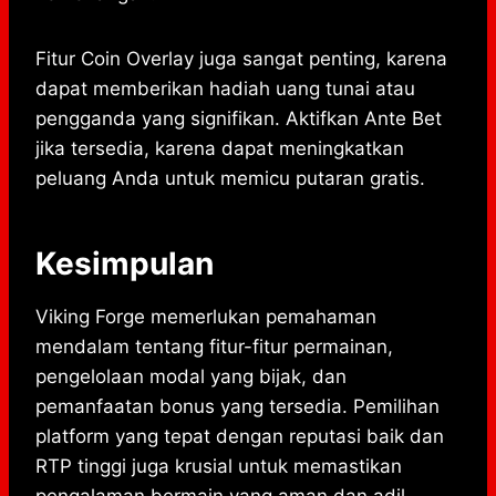
Fitur Coin Overlay juga sangat penting, karena
dapat memberikan hadiah uang tunai atau
pengganda yang signifikan. Aktifkan Ante Bet
jika tersedia, karena dapat meningkatkan
peluang Anda untuk memicu putaran gratis.
Kesimpulan
Viking Forge memerlukan pemahaman
mendalam tentang fitur-fitur permainan,
pengelolaan modal yang bijak, dan
pemanfaatan bonus yang tersedia. Pemilihan
platform yang tepat dengan reputasi baik dan
RTP tinggi juga krusial untuk memastikan