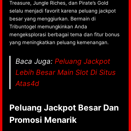
Treasure, Jungle Riches, dan Pirate’s Gold
selalu menjadi favorit karena peluang jackpot
besar yang menggiurkan. Bermain di
Tribuntogel memungkinkan Anda
mengeksplorasi berbagai tema dan fitur bonus
yang meningkatkan peluang kemenangan.
Baca Juga:
Peluang Jackpot
Lebih Besar Main Slot Di Situs
Atas4d
Peluang Jackpot Besar Dan
Promosi Menarik