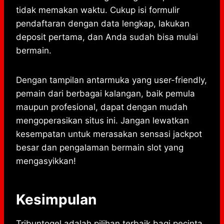
tidak memakan waktu. Cukup isi formulir
pendaftaran dengan data lengkap, lakukan
deposit pertama, dan Anda sudah bisa mulai
bermain.
Dengan tampilan antarmuka yang user-friendly,
pemain dari berbagai kalangan, baik pemula
maupun profesional, dapat dengan mudah
mengoperasikan situs ini. Jangan lewatkan
kesempatan untuk merasakan sensasi jackpot
besar dan pengalaman bermain slot yang
mengasyikkan!
Kesimpulan
Tribuntogel adalah pilihan terbaik bagi pecinta