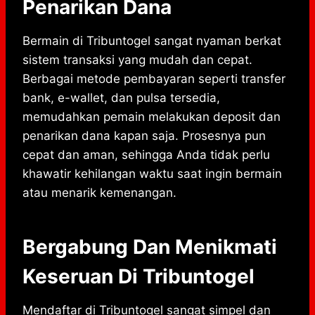
Penarikan Dana
Bermain di Tribuntogel sangat nyaman berkat
sistem transaksi yang mudah dan cepat.
Berbagai metode pembayaran seperti transfer
bank, e-wallet, dan pulsa tersedia,
memudahkan pemain melakukan deposit dan
penarikan dana kapan saja. Prosesnya pun
cepat dan aman, sehingga Anda tidak perlu
khawatir kehilangan waktu saat ingin bermain
atau menarik kemenangan.
Bergabung Dan Menikmati
Keseruan Di Tribuntogel
Mendaftar di Tribuntogel sangat simpel dan