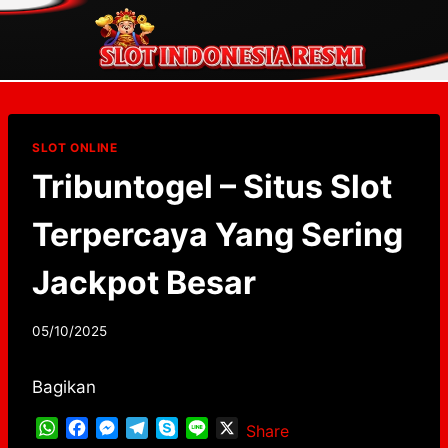
Skip
to
content
SLOT ONLINE
Tribuntogel – Situs Slot
Terpercaya Yang Sering
Jackpot Besar
By
05/10/2025
adminqinggua
Bagikan
W
F
M
T
S
L
X
Share