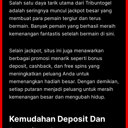
Salah satu daya tarik utama dari Tribuntogel
adalah seringnya muncul jackpot besar yang
membuat para pemain tergiur dan terus
bermain. Banyak pemain yang berhasil meraih
kemenangan fantastis setelah bermain di sini.
Selain jackpot, situs ini juga menawarkan
berbagai promosi menarik seperti bonus
deposit, cashback, dan free spins yang
meningkatkan peluang Anda untuk
memenangkan hadiah besar. Dengan demikian,
setiap putaran menjadi peluang untuk meraih
kemenangan besar dan mengubah hidup.
Kemudahan Deposit Dan