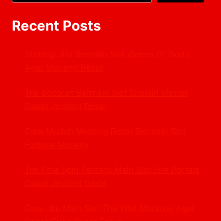
Recent Posts
Strategi Jitu Bermain Slot Queen Of Gods
Agar Menang Besar
Trik Bocoran Bermain Slot Shaolin Master
Dapat Jackpot Besar
Cara Mudah Menang Besar Bermain Slot
Fortune Monkey
Trik Pola Spin Terbaru Main Slot Fire Portals
Dapat Jackpot Gede
Cara Jitu Main Slot The Wild Machine Agar