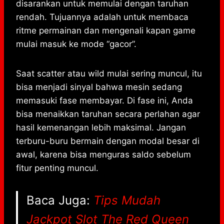
disarankan untuk memulai dengan taruhan
rendah. Tujuannya adalah untuk membaca
ritme permainan dan mengenali kapan game
mulai masuk ke mode “gacor”.
Saat scatter atau wild mulai sering muncul, itu
bisa menjadi sinyal bahwa mesin sedang
memasuki fase membayar. Di fase ini, Anda
bisa menaikkan taruhan secara perlahan agar
hasil kemenangan lebih maksimal. Jangan
terburu-buru bermain dengan modal besar di
awal, karena bisa menguras saldo sebelum
fitur penting muncul.
Baca Juga:
Tips Mudah
Jackpot Slot The Red Queen