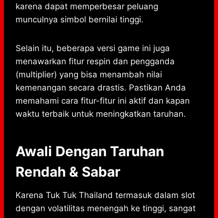
karena dapat memperbesar peluang
munculnya simbol bernilai tinggi.
Selain itu, beberapa versi game ini juga
menawarkan fitur respin dan pengganda
(multiplier) yang bisa menambah nilai
kemenangan secara drastis. Pastikan Anda
memahami cara fitur-fitur ini aktif dan kapan
waktu terbaik untuk meningkatkan taruhan.
Awali Dengan Taruhan
Rendah & Sabar
Karena Tuk Tuk Thailand termasuk dalam slot
dengan volatilitas menengah ke tinggi, sangat