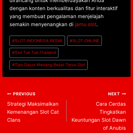
dirancang untuk memberdayakan Anda
dengan konten berkualitas dan fitur interaktif
yang membuat pengalaman menjelajah
semakin menyenangkan di
jamu slot
.
Post
#
SLOT INDONESIA RESMI
#
SLOT ONLINE
Tags:
#
Slot Tuk Tuk Thailand
#
Tips Gacor Menang Besar Terus Slot
Post
PREVIOUS
NEXT
Strategi Maksimalkan
Cara Cerdas
navigation
Kemenangan Slot Cat
Tingkatkan
Clans
Keuntungan Slot Dawn
of Anubis