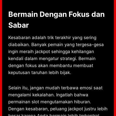
Bermain Dengan Fokus dan
Sabar
Kesabaran adalah trik terakhir yang sering
diabaikan. Banyak pemain yang tergesa-gesa
ingin meraih jackpot sehingga kehilangan
kendali dalam mengatur strategi. Bermain
dengan fokus akan membantu membuat
keputusan taruhan lebih bijak.
Selain itu, jangan mudah terbawa emosi saat
mengalami kekalahan. Ingatlah bahwa
permainan slot mengutamakan hiburan.
Dengan kesabaran, peluang jackpot justru lebih
besar karena Anda bermain lebih terkontrol.