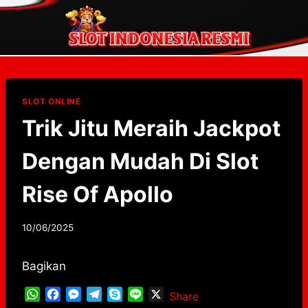
Skip
to
content
SLOT ONLINE
Trik Jitu Meraih Jackpot
Dengan Mudah Di Slot
Rise Of Apollo
By
10/06/2025
adminqinggua
Bagikan
W
F
M
T
S
L
X
Share