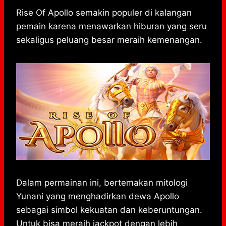
h
a
e
e
k
i
a
c
s
l
y
n
Rise Of Apollo semakin populer di kalangan
t
e
s
e
p
e
pemain karena menawarkan hiburan yang seru
s
b
e
g
e
sekaligus peluang besar meraih kemenangan.
A
o
n
r
p
o
g
a
p
k
e
m
r
Dalam permainan ini, bertemakan mitologi
Yunani yang menghadirkan dewa Apollo
sebagai simbol kekuatan dan keberuntungan.
Untuk bisa meraih jackpot dengan lebih