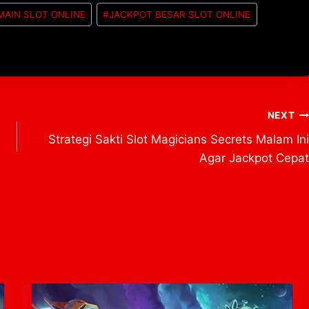
MAIN SLOT ONLINE
#
JACKPOT BESAR SLOT ONLINE
NEXT
Strategi Sakti Slot Magicians Secrets Malam Ini
Agar Jackpot Cepat