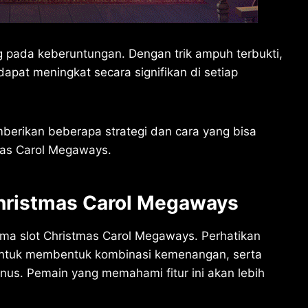
pada keberuntungan. Dengan trik ampuh terbukti,
at meningkat secara signifikan di setiap
erikan beberapa strategi dan cara yang bisa
tmas Carol Megaways.
Christmas Carol Megaways
ma slot Christmas Carol Megaways. Perhatikan
 untuk membentuk kombinasi kemenangan, serta
nus. Pemain yang memahami fitur ini akan lebih