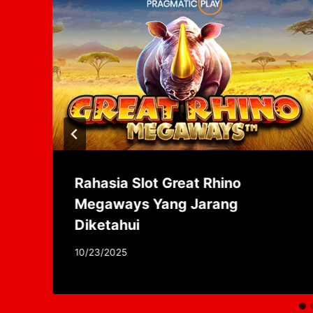
Rahasia Slot Great Rhino
Megaways Yang Jarang
Diketahui
By
10/23/2025
adminqinggua