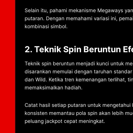
Selain itu, pahami mekanisme Megaways yan
putaran. Dengan memahami variasi ini, pem
kombinasi simbol.
2. Teknik Spin Beruntun Ef
Teknik spin beruntun menjadi kunci untuk 
disarankan memulai dengan taruhan standar
dan Wild. Ketika tren kemenangan terlihat, t
memaksimalkan hadiah.
Catat hasil setiap putaran untuk mengetahui
konsisten memantau pola spin akan lebih mu
peluang jackpot cepat meningkat.