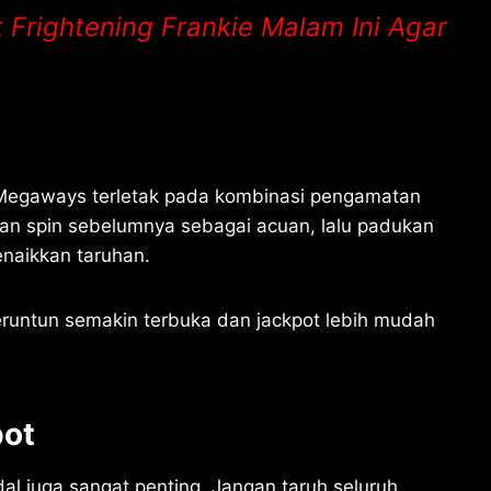
 Frightening Frankie Malam Ini Agar
l Megaways terletak pada kombinasi pengamatan
an spin sebelumnya sebagai acuan, lalu padukan
naikkan taruhan.
untun semakin terbuka dan jackpot lebih mudah
pot
al juga sangat penting. Jangan taruh seluruh