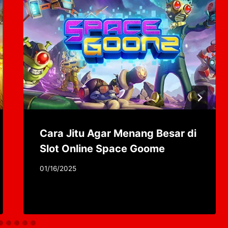
Cara Jitu Agar Menang Besar di
Slot Online Space Goome
By
01/16/2025
adminqinggua