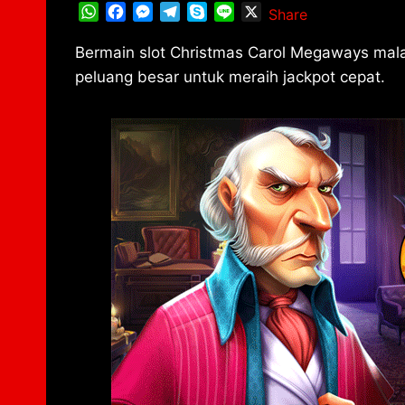
W
F
M
T
S
L
X
Share
h
a
e
e
k
i
a
c
s
l
y
n
Bermain slot Christmas Carol Megaways mala
t
e
s
e
p
e
peluang besar untuk meraih jackpot cepat.
s
b
e
g
e
A
o
n
r
p
o
g
a
p
k
e
m
r