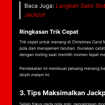
Baca Juga:
Langkah Sakti Slot
Jackpot
Ringkasan Trik Cepat
Trik cepat untuk menang di Christmas Caro
pola dan manajemen taruhan. Gunakan catat
dengan insting saat memilih momen tepat me
Pendekatan ini membuat peluang menang ber
diraih malam ini.
3. Tips Maksimalkan Jack
Selain fokus pada pola spin, pengelolaan mod