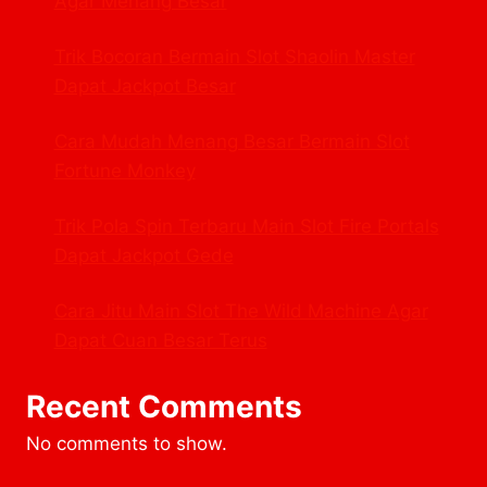
Agar Menang Besar
Trik Bocoran Bermain Slot Shaolin Master
Dapat Jackpot Besar
Cara Mudah Menang Besar Bermain Slot
Fortune Monkey
Trik Pola Spin Terbaru Main Slot Fire Portals
Dapat Jackpot Gede
Cara Jitu Main Slot The Wild Machine Agar
Dapat Cuan Besar Terus
Recent Comments
No comments to show.