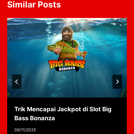
Similar Posts
Trik Mencapai Jackpot di Slot Big
Bass Bonanza
By
06/11/2025