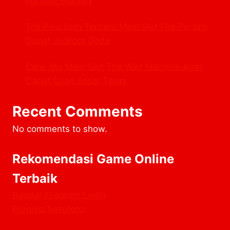
Fortune Monkey
Trik Pola Spin Terbaru Main Slot Fire Portals
Dapat Jackpot Gede
Cara Jitu Main Slot The Wild Machine Agar
Dapat Cuan Besar Terus
Recent Comments
No comments to show.
Rekomendasi Game Online
Terbaik
Bandar Fusototo Login
Prediksi Fusototo