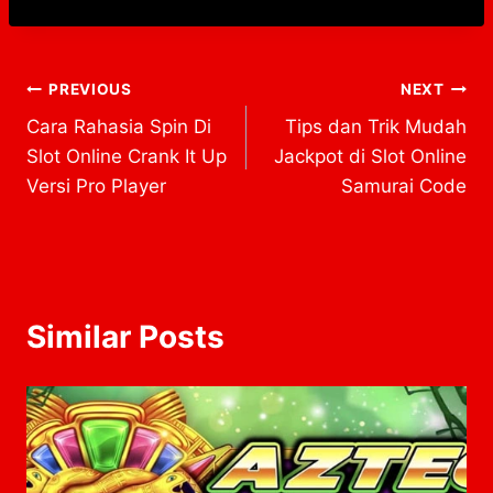
Post
PREVIOUS
NEXT
Cara Rahasia Spin Di
Tips dan Trik Mudah
navigation
Slot Online Crank It Up
Jackpot di Slot Online
Versi Pro Player
Samurai Code
Similar Posts