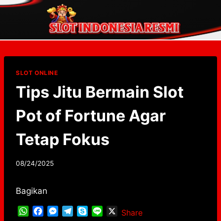
Skip
to
content
SLOT ONLINE
Tips Jitu Bermain Slot
Pot of Fortune Agar
Tetap Fokus
By
08/24/2025
adminqinggua
Bagikan
W
F
M
T
S
L
X
Share