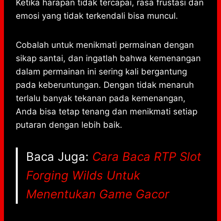
Ketika harapan tidak tercapai, rasa frustasi dan
emosi yang tidak terkendali bisa muncul.
Cobalah untuk menikmati permainan dengan
sikap santai, dan ingatlah bahwa kemenangan
dalam permainan ini sering kali bergantung
pada keberuntungan. Dengan tidak menaruh
terlalu banyak tekanan pada kemenangan,
Anda bisa tetap tenang dan menikmati setiap
putaran dengan lebih baik.
Baca Juga:
Cara Baca RTP Slot
Forging Wilds Untuk
Menentukan Game Gacor