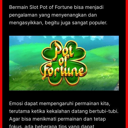
h
a
e
e
k
i
a
c
s
l
y
n
Bermain Slot Pot of Fortune bisa menjadi
t
e
s
e
p
e
pengalaman yang menyenangkan dan
s
b
e
g
e
mengasyikkan, begitu juga sangat populer.
A
o
n
r
p
o
g
a
p
k
e
m
r
Emosi dapat mempengaruhi permainan kita,
terutama ketika kekalahan datang bertubi-tubi.
Agar bisa menikmati permainan dan tetap
fokus, ada beberapa tips yang dapat