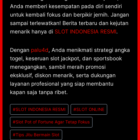
Anda memberi kesempatan pada diri sendiri
untuk kembali fokus dan berpikir jernih. Jangan
sampai terlewatkan! Berita terbaru dan kejutan
menarik hanya di
SLOT INDONESIA RESMI
.
Dengan
palu4d
, Anda menikmati strategi angka
togel, keseruan slot jackpot, dan sportsbook
menegangkan, sambil meraih promosi
eksklusif, diskon menarik, serta dukungan
layanan profesional yang siap membantu
kapan saja tanpa ribet.
Post
#
SLOT INDONESIA RESMI
#
SLOT ONLINE
Tags:
#
Slot Pot of Fortune Agar Tetap Fokus
#
Tips Jitu Bermain Slot