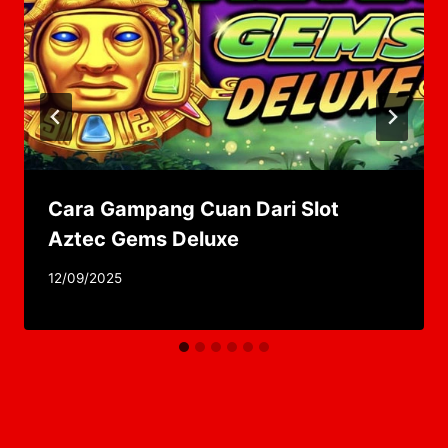
Cara Gampang Cuan Dari Slot
Aztec Gems Deluxe
By
12/09/2025
adminqinggua