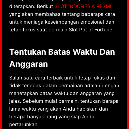
diterapkan. Berikut
SLOT INDONESIA RESMI
yang akan membahas tentang beberapa cara
untuk menjaga keseimbangan emosional dan
tetap fokus saat bermain Slot Pot of Fortune.
Tentukan Batas Waktu Dan
Anggaran
Salah satu cara terbaik untuk tetap fokus dan
tidak terjebak dalam permainan adalah dengan
menetapkan batas waktu dan anggaran yang
jelas. Sebelum mulai bermain, tentukan berapa
lama waktu yang akan Anda habiskan dan
berapa banyak uang yang siap Anda
pertaruhkan.