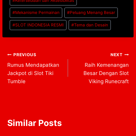
#
Ketersediaan dan Aksesibilitas
Tags:
#
Mekanisme Permainan
#
Peluang Menang Besar
#
SLOT INDONESIA RESMI
#
Tema dan Desain
Post
PREVIOUS
NEXT
Rumus Mendapatkan
Raih Kemenangan
navigation
Jackpot di Slot Tiki
Besar Dengan Slot
Tumble
Viking Runecraft
Similar Posts