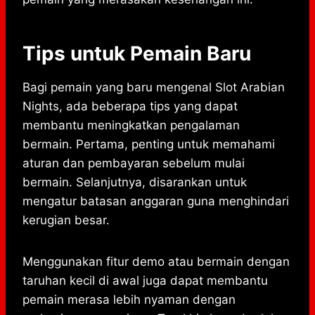
Tips untuk Pemain Baru
Bagi pemain yang baru mengenal Slot Arabian
Nights, ada beberapa tips yang dapat
membantu meningkatkan pengalaman
bermain. Pertama, penting untuk memahami
aturan dan pembayaran sebelum mulai
bermain. Selanjutnya, disarankan untuk
mengatur batasan anggaran guna menghindari
kerugian besar.
Menggunakan fitur demo atau bermain dengan
taruhan kecil di awal juga dapat membantu
pemain merasa lebih nyaman dengan