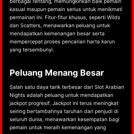
berbagai rentang, memungkinkan baik pemain
kasual maupun pemain serius untuk menikmati
permainan ini. Fitur-fitur khusus, seperti Wilds
dan Scatters, menawarkan peluang untuk
mendapatkan kemenangan besar serta
mempercepat proses pencarian harta karun
yang tersembunyi.
Peluang Menang Besar
Salah satu daya tarik terbesar dari Slot Arabian
Nights adalah peluang untuk mendapatkan
jackpot progresif. Jackpot ini terus meningkat
seiring bertambahnya taruhan dari penjudi di
seluruh dunia, menawarkan kesempatan bagi
pemain untuk meraih kemenangan yang