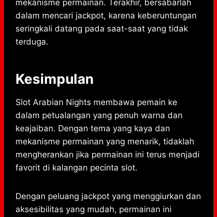
mekanisme permainan. Terakhir, bersabarlah
dalam mencari jackpot, karena keberuntungan
seringkali datang pada saat-saat yang tidak
terduga.
Kesimpulan
Slot Arabian Nights membawa pemain ke
dalam petualangan yang penuh warna dan
keajaiban. Dengan tema yang kaya dan
mekanisme permainan yang menarik, tidaklah
mengherankan jika permainan ini terus menjadi
favorit di kalangan pecinta slot.
Dengan peluang jackpot yang menggiurkan dan
aksesibilitas yang mudah, permainan ini