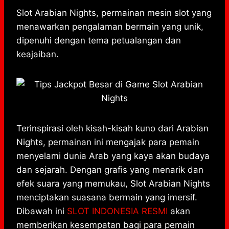
h
a
e
e
k
i
a
c
s
l
y
n
Slot Arabian Nights, permainan mesin slot yang
t
e
s
e
p
e
menawarkan pengalaman bermain yang unik,
s
b
e
g
e
dipenuhi dengan tema petualangan dan
A
o
n
r
keajaiban.
p
o
g
a
p
k
e
m
r
Terinspirasi oleh kisah-kisah kuno dari Arabian
Nights, permainan ini mengajak para pemain
menyelami dunia Arab yang kaya akan budaya
dan sejarah. Dengan grafis yang menarik dan
efek suara yang memukau, Slot Arabian Nights
menciptakan suasana bermain yang imersif.
Dibawah ini
SLOT INDONESIA RESMI
akan
memberikan kesempatan bagi para pemain