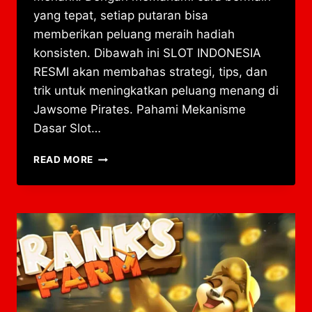
yang tepat, setiap putaran bisa
memberikan peluang meraih hadiah
konsisten. Dibawah ini SLOT INDONESIA
RESMI akan membahas strategi, tips, dan
trik untuk meningkatkan peluang menang di
Jawsome Pirates. Pahami Mekanisme
Dasar Slot…
CARA
READ MORE
BERMAIN
SLOT
JAWSOME
PIRATES
UNTUK
KEMENANGAN
KONSISTEN