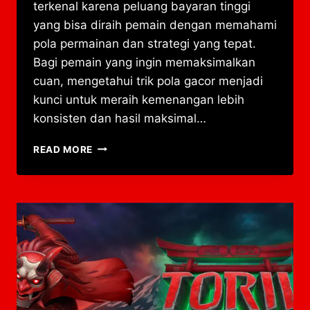
terkenal karena peluang bayaran tinggi
yang bisa diraih pemain dengan memahami
pola permainan dan strategi yang tepat.
Bagi pemain yang ingin memaksimalkan
cuan, mengetahui trik pola gacor menjadi
kunci untuk meraih kemenangan lebih
konsisten dan hasil maksimal…
TRIK
READ MORE
POLA
GACOR
SLOT
BEAST
MODE
DAPAT
BAYARAN
TINGGI