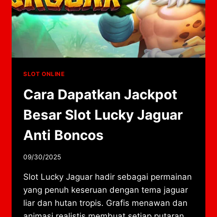
SLOT ONLINE
Cara Dapatkan Jackpot
Besar Slot Lucky Jaguar
Anti Boncos
By
09/30/2025
adminqinggua
Slot Lucky Jaguar hadir sebagai permainan
yang penuh keseruan dengan tema jaguar
liar dan hutan tropis. Grafis menawan dan
animasi realistis membuat setiap putaran