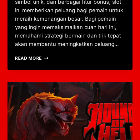
simbol unik, dan berbagai fitur bonus, slot
ini memberikan peluang bagi pemain untuk
meraih kemenangan besar. Bagi pemain
yang ingin memaksimalkan cuan hari ini,
memahami strategi bermain dan trik tepat
akan membantu meningkatkan peluang…
STRATEGI
READ MORE
BERMAIN
SLOT
SLOTH
TUMBLE
DAPAT
CUAN
BESAR