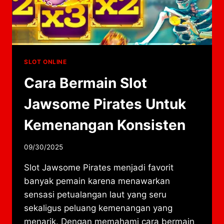
SLOT ONLINE
Cara Bermain Slot
Jawsome Pirates Untuk
Kemenangan Konsisten
By
09/30/2025
adminqinggua
Slot Jawsome Pirates menjadi favorit
banyak pemain karena menawarkan
sensasi petualangan laut yang seru
sekaligus peluang kemenangan yang
menarik. Dengan memahami cara bermain