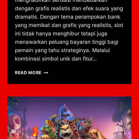
menghadirkan sensasi mendebarkan
dengan grafis realistis dan efek suara yang
dramatis. Dengan tema perampokan bank
yang memikat dan grafis yang realistis, slot
ini tidak hanya menghibur tetapi juga
menawarkan peluang bayaran tinggi bagi
pemain yang tahu strateginya. Melalui
kombinasi simbol unik dan fitur…
TRIK
READ MORE
BERMAIN
SLOT
IRON
BANK
DAPAT
PELUANG
BAYARAN
TINGGI