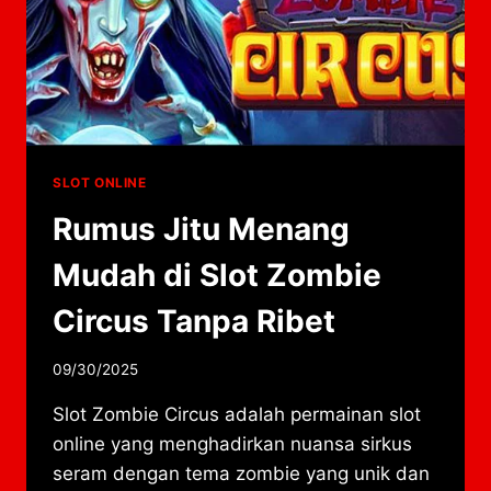
SLOT ONLINE
Rumus Jitu Menang
Mudah di Slot Zombie
Circus Tanpa Ribet
By
09/30/2025
adminqinggua
Slot Zombie Circus adalah permainan slot
online yang menghadirkan nuansa sirkus
seram dengan tema zombie yang unik dan