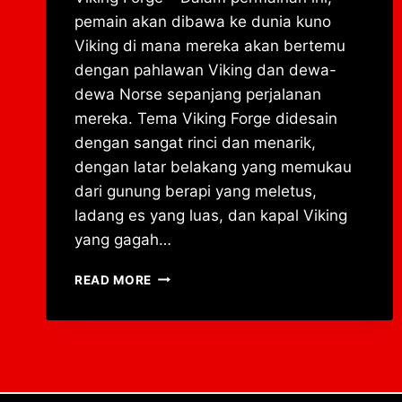
pemain akan dibawa ke dunia kuno
Viking di mana mereka akan bertemu
dengan pahlawan Viking dan dewa-
dewa Norse sepanjang perjalanan
mereka. Tema Viking Forge didesain
dengan sangat rinci dan menarik,
dengan latar belakang yang memukau
dari gunung berapi yang meletus,
ladang es yang luas, dan kapal Viking
yang gagah…
VIKING
READ MORE
FORGE
–
SLOT
TERBARU
DENGAN
FITUR