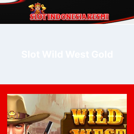
Skip
to
content
Slot Wild West Gold