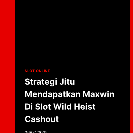
SLOT ONLINE
Strategi Jitu
Mendapatkan Maxwin
Di Slot Wild Heist
Cashout
By
06/07/2025