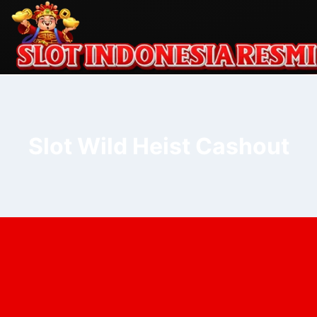
Slot Wild Heist Cashout