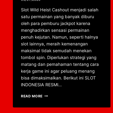
adminqinggua
Slot Wild Heist Cashout menjadi salah
satu permainan yang banyak diburu
oleh para pemburu jackpot karena
menghadirkan sensasi permainan
penuh kejutan. Namun, seperti halnya
slot lainnya, meraih kemenangan
maksimal tidak semudah menekan
tombol spin. Diperlukan strategi yang
matang dan pemahaman tentang cara
kerja game ini agar peluang menang
bisa dimaksimalkan. Berikut ini SLOT
INDONESIA RESMI…
STRATEGI
READ MORE
JITU
MENDAPATKAN
MAXWIN