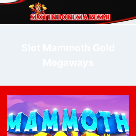
Skip
to
content
Slot Mammoth Gold
Megaways