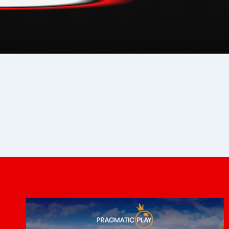
Skip
to
content