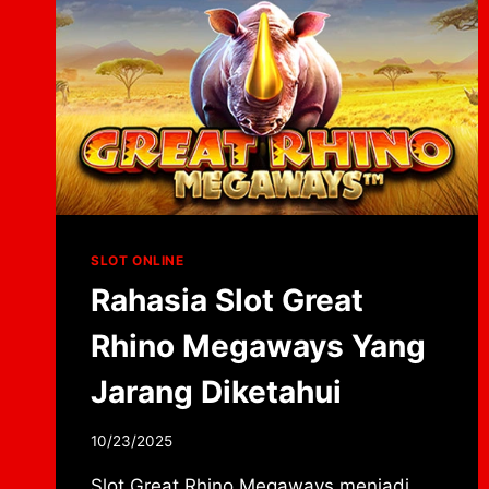
SLOT ONLINE
Rahasia Slot Great
Rhino Megaways Yang
Jarang Diketahui
By
10/23/2025
adminqinggua
Slot Great Rhino Megaways menjadi