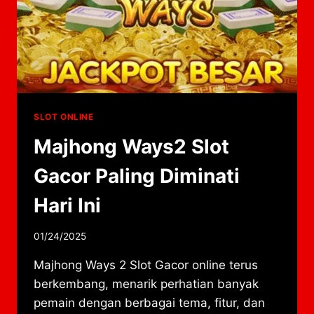
SLOT ONLINE
Majhong Ways2 Slot
Gacor Paling Diminati
Hari Ini
By
01/24/2025
adminqinggua
Majhong Ways 2 Slot Gacor online terus
berkembang, menarik perhatian banyak
pemain dengan berbagai tema, fitur, dan