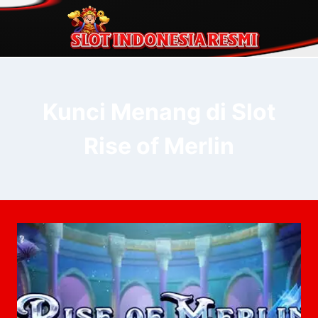
Skip
to
content
Kunci Menang di Slot
Rise of Merlin