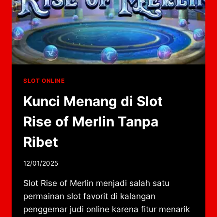
SLOT ONLINE
Kunci Menang di Slot
Rise of Merlin Tanpa
Ribet
By
12/01/2025
adminqinggua
Slot Rise of Merlin menjadi salah satu
permainan slot favorit di kalangan
penggemar judi online karena fitur menarik