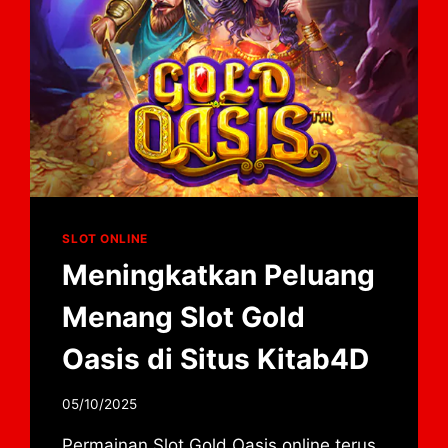
SLOT ONLINE
Meningkatkan Peluang
Menang Slot Gold
Oasis di Situs Kitab4D
By
05/10/2025
adminqinggua
Permainan Slot Gold Oasis online terus