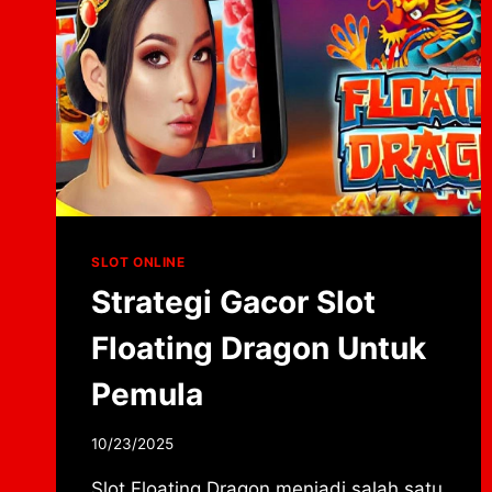
SLOT ONLINE
Strategi Gacor Slot
Floating Dragon Untuk
Pemula
By
10/23/2025
adminqinggua
Slot Floating Dragon menjadi salah satu