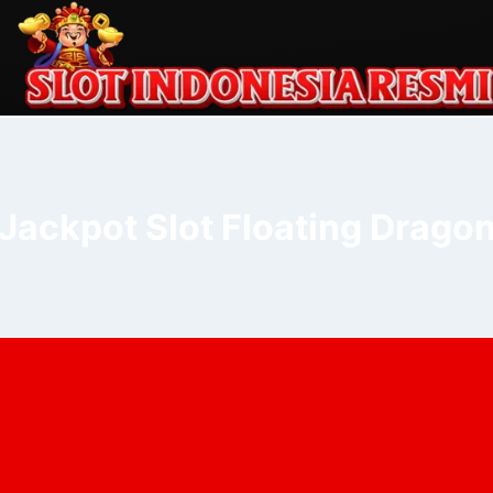
Jackpot Slot Floating Drago