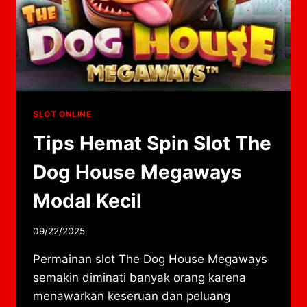
SLOT ONLINE
Tips Hemat Spin Slot The
Dog House Megaways
Modal Kecil
By
09/22/2025
adminqinggua
Permainan slot The Dog House Megaways
semakin diminati banyak orang karena
menawarkan keseruan dan peluang