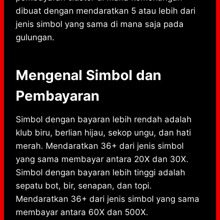
dibuat dengan mendaratkan 5 atau lebih dari
jenis simbol yang sama di mana saja pada
gulungan.
Mengenal Simbol dan
Pembayaran
Simbol dengan bayaran lebih rendah adalah
klub biru, berlian hijau, sekop ungu, dan hati
merah. Mendaratkan 36+ dari jenis simbol
yang sama membayar antara 20X dan 30X.
Simbol dengan bayaran lebih tinggi adalah
sepatu bot, bir, senapan, dan topi.
Mendaratkan 36+ dari jenis simbol yang sama
membayar antara 60X dan 500X.