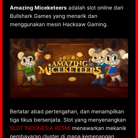
h
a
e
e
k
i
a
c
s
l
y
n
Amazing Miceketeers
adalah slot online dari
t
e
s
e
p
e
Bullshark Games yang menarik dan
s
b
e
g
e
menggunakan mesin Hacksaw Gaming.
A
o
n
r
p
o
g
a
p
k
e
m
r
Berlatar abad pertengahan, dan menampilkan
tiga tikus bersenjata. Slot yang menyenangkan
SLOT INDONESIA RESMI
menawarkan mekanik
pembayaran cluster di mana kemenangan