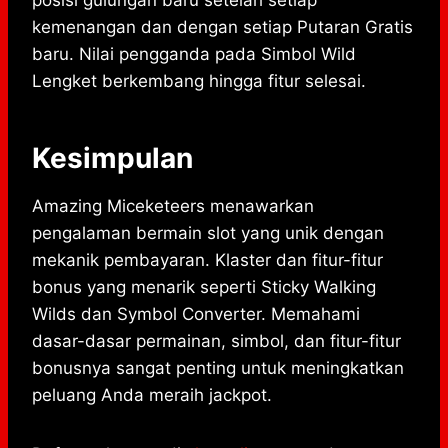
posisi gulungan baru setelah setiap
kemenangan dan dengan setiap Putaran Gratis
baru. Nilai pengganda pada Simbol Wild
Lengket berkembang hingga fitur selesai.
Kesimpulan
Amazing Miceketeers menawarkan
pengalaman bermain slot yang unik dengan
mekanik pembayaran. Klaster dan fitur-fitur
bonus yang menarik seperti Sticky Walking
Wilds dan Symbol Converter. Memahami
dasar-dasar permainan, simbol, dan fitur-fitur
bonusnya sangat penting untuk meningkatkan
peluang Anda meraih jackpot.