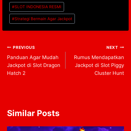
#
SLOT INDONESIA RESMI
#
Strategi Bermain Agar Jackpot
Post
PREVIOUS
NEXT
Panduan Agar Mudah
Rumus Mendapatkan
navigation
Jackpot di Slot Dragon
Jackpot di Slot Piggy
Hatch 2
Cluster Hunt
Similar Posts