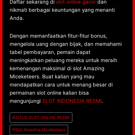
Daftar sekarang di
slot online gacor
dan
nikmati berbagai keuntungan yang menanti
Anda.
Dengan memanfaatkan fitur-fitur bonus,
mengelola uang dengan bijak, dan memahami
tabel pembayaran, pemain dapat
meningkatkan peluang mereka untuk meraih
kemenangan maksimal di slot Amazing
Miceketeers. Buat kalian yang mau
mendapatkan cara untuk menang besar di
permainan slot online kalian bisa
mengunjungi
SLOT INDONESIA RESMI
.
Post
#
SITUS SLOT ONLINE RESMI
Tags:
#
Slot Amazing Miceketeers