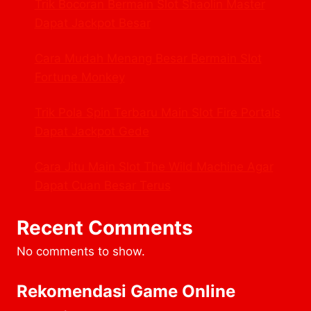
Trik Bocoran Bermain Slot Shaolin Master
Dapat Jackpot Besar
Cara Mudah Menang Besar Bermain Slot
Fortune Monkey
Trik Pola Spin Terbaru Main Slot Fire Portals
Dapat Jackpot Gede
Cara Jitu Main Slot The Wild Machine Agar
Dapat Cuan Besar Terus
Recent Comments
No comments to show.
Rekomendasi Game Online