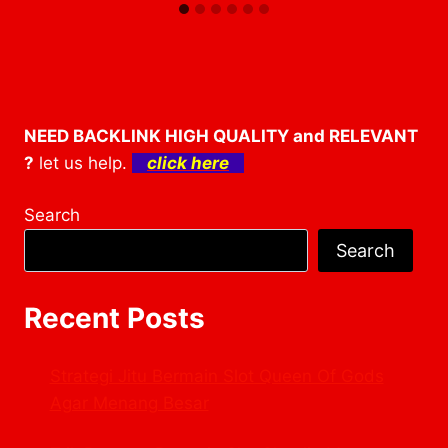
NEED BACKLINK HIGH QUALITY and RELEVANT
?
let us help.
click here
Search
Search
Recent Posts
Strategi Jitu Bermain Slot Queen Of Gods
Agar Menang Besar