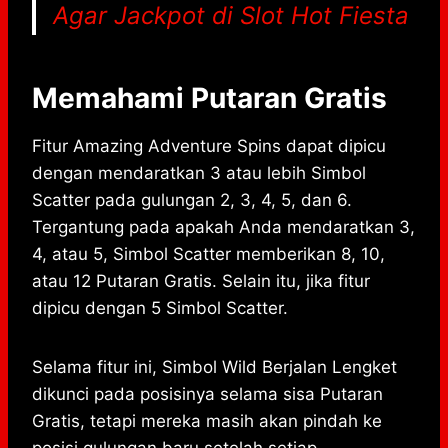
Agar Jackpot di Slot Hot Fiesta
Memahami Putaran Gratis
Fitur Amazing Adventure Spins dapat dipicu
dengan mendaratkan 3 atau lebih Simbol
Scatter pada gulungan 2, 3, 4, 5, dan 6.
Tergantung pada apakah Anda mendaratkan 3,
4, atau 5, Simbol Scatter memberikan 8, 10,
atau 12 Putaran Gratis. Selain itu, jika fitur
dipicu dengan 5 Simbol Scatter.
Selama fitur ini, Simbol Wild Berjalan Lengket
dikunci pada posisinya selama sisa Putaran
Gratis, tetapi mereka masih akan pindah ke