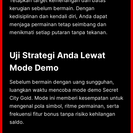
Tetapkan target kemenangan dan batas
kerugian sebelum bermain. Dengan
kedisiplinan dan kendali diri, Anda dapat
menjaga permainan tetap seimbang dan
menikmati setiap putaran tanpa tekanan.
Uji Strategi Anda Lewat
Mode Demo
Sebelum bermain dengan uang sungguhan,
luangkan waktu mencoba mode demo Secret
City Gold. Mode ini memberi kesempatan untuk
mengenal pola simbol, ritme permainan, serta
frekuensi fitur bonus tanpa risiko kehilangan
saldo.