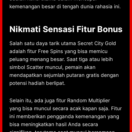
kemenangan besar di tengah dunia rahasia ini.
Nikmati Sensasi Fitur Bonus
Salah satu daya tarik utama Secret City Gold
adalah fitur Free Spins yang bisa memicu
peluang menang besar. Saat tiga atau lebih
simbol Scatter muncul, pemain akan
mendapatkan sejumlah putaran gratis dengan
potensi hadiah berlipat.
Selain itu, ada juga fitur Random Multiplier
yang bisa muncul secara acak kapan saja. Fitur
ini memberikan pengganda kemenangan yang
bisa meningkatkan hasil Anda secara