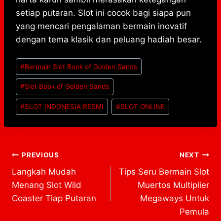
setiap putaran. Slot ini cocok bagi siapa pun
yang mencari pengalaman bermain inovatif
dengan tema klasik dan peluang hadiah besar.
Post
#
Bermain Slot Book of Golden Sands
Tags:
#
Slot Book of Golden Sands
#
SLOT INDONESIA RESMI
#
SLOT ONLINE
Post
PREVIOUS
NEXT
Langkah Mudah
Tips Seru Bermain Slot
navigation
Menang Slot Wild
Muertos Multiplier
Coaster Tiap Putaran
Megaways Untuk
Pemula