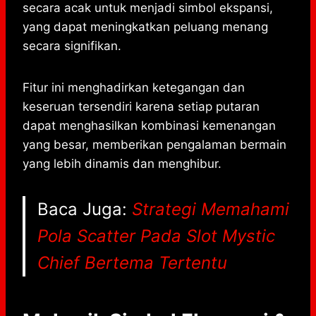
secara acak untuk menjadi simbol ekspansi,
yang dapat meningkatkan peluang menang
secara signifikan.
Fitur ini menghadirkan ketegangan dan
keseruan tersendiri karena setiap putaran
dapat menghasilkan kombinasi kemenangan
yang besar, memberikan pengalaman bermain
yang lebih dinamis dan menghibur.
Baca Juga:
Strategi Memahami
Pola Scatter Pada Slot Mystic
Chief Bertema Tertentu