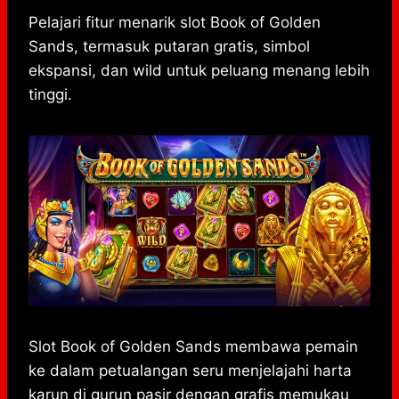
h
a
e
e
k
i
a
c
s
l
y
n
Pelajari fitur menarik slot Book of Golden
t
e
s
e
p
e
Sands, termasuk putaran gratis, simbol
s
b
e
g
e
ekspansi, dan wild untuk peluang menang lebih
A
o
n
r
tinggi.
p
o
g
a
p
k
e
m
r
Slot Book of Golden Sands membawa pemain
ke dalam petualangan seru menjelajahi harta
karun di gurun pasir dengan grafis memukau