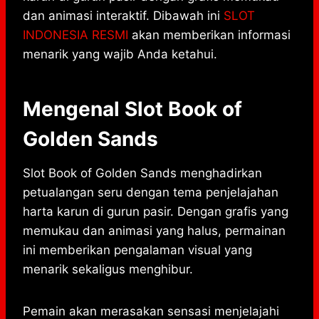
dan animasi interaktif. Dibawah ini
SLOT
INDONESIA RESMI
akan memberikan informasi
menarik yang wajib Anda ketahui.
Mengenal Slot Book of
Golden Sands
Slot Book of Golden Sands menghadirkan
petualangan seru dengan tema penjelajahan
harta karun di gurun pasir. Dengan grafis yang
memukau dan animasi yang halus, permainan
ini memberikan pengalaman visual yang
menarik sekaligus menghibur.
Pemain akan merasakan sensasi menjelajahi