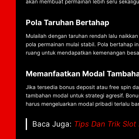
akan membuat permainan lebih seru sekalig
Pola Taruhan Bertahap
Mulailah dengan taruhan rendah lalu naikkan 
pola permainan mulai stabil. Pola bertahap
ruang untuk mendapatkan kemenangan besar s
Memanfaatkan Modal Tambaha
Jika tersedia bonus deposit atau free spin 
tambahan modal untuk strategi agresif. Bo
harus mengeluarkan modal pribadi terlalu ba
Baca Juga:
Tips Dan Trik Slo