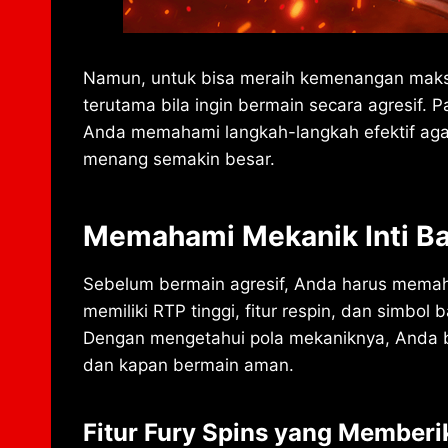
Namun, untuk bisa meraih kemenangan maks
terutama bila ingin bermain secara agresif.
Anda memahami langkah-langkah efektif aga
menang semakin besar.
Memahami Mekanik Inti Ba
Sebelum bermain agresif, Anda harus memaha
memiliki RTP tinggi, fitur respin, dan simb
Dengan mengetahui pola mekaniknya, Anda 
dan kapan bermain aman.
Fitur Fury Spins yang Memberi