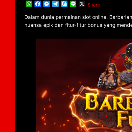
W
F
M
T
S
L
X
Share
h
a
e
e
k
i
a
c
s
l
y
n
Dalam dunia permainan slot online, Barbarian
t
e
s
e
p
e
nuansa epik dan fitur-fitur bonus yang mend
s
b
e
g
e
A
o
n
r
p
o
g
a
p
k
e
m
r