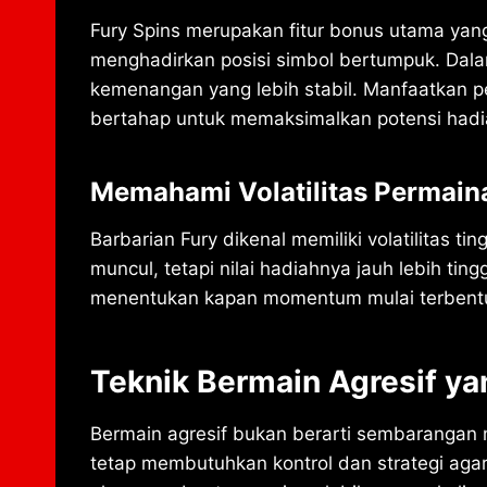
Fury Spins merupakan fitur bonus utama ya
menghadirkan posisi simbol bertumpuk. Dal
kemenangan yang lebih stabil. Manfaatkan p
bertahap untuk memaksimalkan potensi hadi
Memahami Volatilitas Permain
Barbarian Fury dikenal memiliki volatilitas t
muncul, tetapi nilai hadiahnya jauh lebih tin
menentukan kapan momentum mulai terbentuk
Teknik Bermain Agresif y
Bermain agresif bukan berarti sembarangan 
tetap membutuhkan kontrol dan strategi agar 