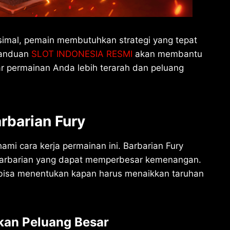
imal, pemain membutuhkan strategi yang tepat
 Panduan
SLOT INDONESIA RESMI
akan membantu
r permainan Anda lebih terarah dan peluang
rbarian Fury
mi cara kerja permainan ini. Barbarian Fury
ol barbarian yang dapat memperbesar kemenangan.
bisa menentukan kapan harus menaikkan taruhan
kan Peluang Besar