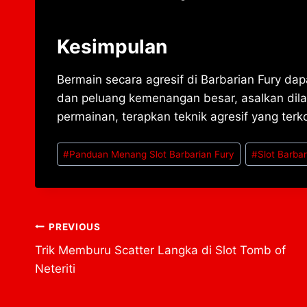
Kesimpulan
Bermain secara agresif di Barbarian Fury 
dan peluang kemenangan besar, asalkan dila
permainan, terapkan teknik agresif yang terk
Post
#
Panduan Menang Slot Barbarian Fury
#
Slot Barba
Tags:
Post
PREVIOUS
Trik Memburu Scatter Langka di Slot Tomb of
navigation
Neteriti