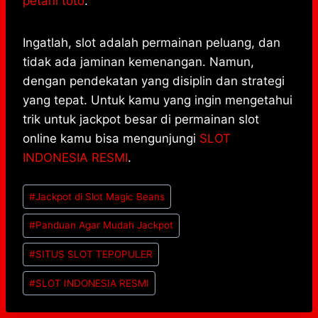
petani toto
.
Ingatlah, slot adalah permainan peluang, dan
tidak ada jaminan kemenangan. Namun,
dengan pendekatan yang disiplin dan strategi
yang tepat. Untuk kamu yang ingin mengetahui
trik untuk jackpot besar di permainan slot
online kamu bisa mengunjungi
SLOT
INDONESIA RESMI
.
Post
#
Jackpot di Slot Magic Beans
Tags:
#
Panduan Agar Mudah Jackpot
#
SITUS SLOT TEPOPULER
#
SLOT INDONESIA RESMI