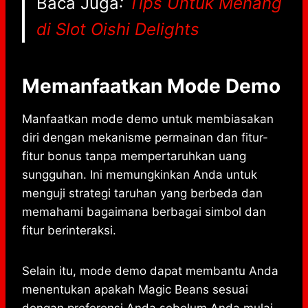
Baca Juga
:
Tips Untuk Menang
di Slot Oishi Delights
Memanfaatkan Mode Demo
Manfaatkan mode demo untuk membiasakan
diri dengan mekanisme permainan dan fitur-
fitur bonus tanpa mempertaruhkan uang
sungguhan. Ini memungkinkan Anda untuk
menguji strategi taruhan yang berbeda dan
memahami bagaimana berbagai simbol dan
fitur berinteraksi.
Selain itu, mode demo dapat membantu Anda
menentukan apakah Magic Beans sesuai