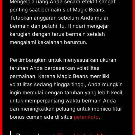
Mengelola uang Anda secara efektif sangat
penting saat bermain slot Magic Beans.
Tetapkan anggaran sebelum Anda mulai
bermain dan patuhi itu. Hindari mengejar
kerugian dengan terus bermain setelah
mengalami kekalahan beruntun.
Pertimbangkan untuk menyesuaikan ukuran
taruhan Anda berdasarkan volatilitas
permainan. Karena Magic Beans memiliki
volatilitas sedang hingga tinggi, Anda mungkin
ingin memulai dengan taruhan yang lebih kecil
untuk memperpanjang waktu bermain Anda
dan meningkatkan peluang untuk memicu fitur
bonus cuman ada di situs
petanitoto
.