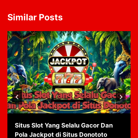
Similar Posts
Situs Slot Yang Selalu Gacor Dan
Pola Jackpot di Situs Donototo