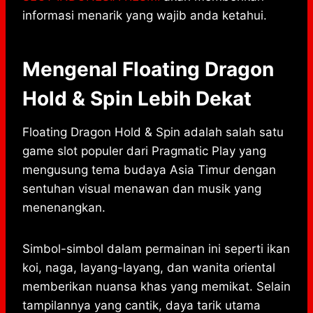
informasi menarik yang wajib anda ketahui.
Mengenal Floating Dragon
Hold & Spin Lebih Dekat
Floating Dragon Hold & Spin adalah salah satu
game slot populer dari Pragmatic Play yang
mengusung tema budaya Asia Timur dengan
sentuhan visual menawan dan musik yang
menenangkan.
Simbol-simbol dalam permainan ini seperti ikan
koi, naga, layang-layang, dan wanita oriental
memberikan nuansa khas yang memikat. Selain
tampilannya yang cantik, daya tarik utama