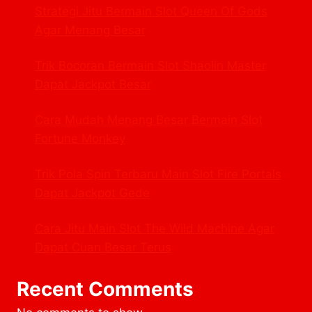
Strategi Jitu Bermain Slot Queen Of Gods
Agar Menang Besar
Trik Bocoran Bermain Slot Shaolin Master
Dapat Jackpot Besar
Cara Mudah Menang Besar Bermain Slot
Fortune Monkey
Trik Pola Spin Terbaru Main Slot Fire Portals
Dapat Jackpot Gede
Cara Jitu Main Slot The Wild Machine Agar
Dapat Cuan Besar Terus
Recent Comments