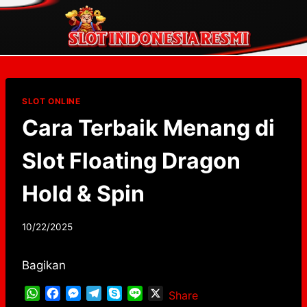
Skip
to
content
SLOT ONLINE
Cara Terbaik Menang di
Slot Floating Dragon
Hold & Spin
By
10/22/2025
adminqinggua
Bagikan
W
F
M
T
S
L
X
Share