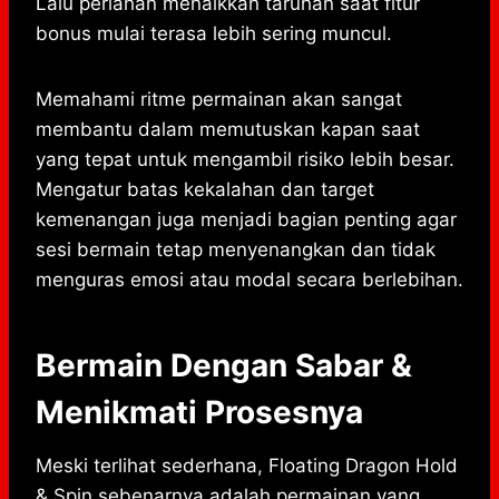
Lalu perlahan menaikkan taruhan saat fitur
bonus mulai terasa lebih sering muncul.
Memahami ritme permainan akan sangat
membantu dalam memutuskan kapan saat
yang tepat untuk mengambil risiko lebih besar.
Mengatur batas kekalahan dan target
kemenangan juga menjadi bagian penting agar
sesi bermain tetap menyenangkan dan tidak
menguras emosi atau modal secara berlebihan.
Bermain Dengan Sabar &
Menikmati Prosesnya
Meski terlihat sederhana, Floating Dragon Hold
& Spin sebenarnya adalah permainan yang