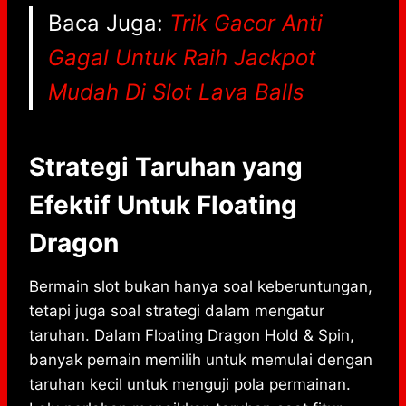
Baca Juga:
Trik Gacor Anti
Gagal Untuk Raih Jackpot
Mudah Di Slot Lava Balls
Strategi Taruhan yang
Efektif Untuk Floating
Dragon
Bermain slot bukan hanya soal keberuntungan,
tetapi juga soal strategi dalam mengatur
taruhan. Dalam Floating Dragon Hold & Spin,
banyak pemain memilih untuk memulai dengan
taruhan kecil untuk menguji pola permainan.