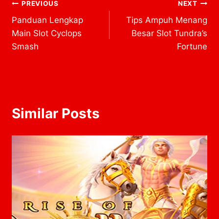
Post
PREVIOUS
NEXT
Panduan Lengkap
Tips Ampuh Menang
navigation
Main Slot Cyclops
Besar Slot Tundra’s
Smash
Fortune
Similar Posts