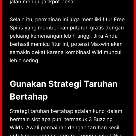
jalan menuju jackpot besar.
Selain itu, permainan ini juga memiliki fitur Free
Spins yang memberikan putaran gratis dengan
peluang kemenangan lebih tinggi. Jika Anda
berhasil memicu fitur ini, potensi Maxwin akan
semakin dekat karena kombinasi Wild muncul
lebih sering.
Gunakan Strategi Taruhan
Bertahap
Strategi taruhan bertahap adalah kunci dalam
bermain slot apa pun, termasuk 3 Buzzing
Wilds. Awali permainan dengan taruhan kecil
untuk mengamati seberapa sering simbol Wild