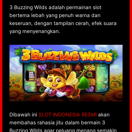
h
a
e
e
k
i
a
c
s
l
y
n
3 Buzzing Wilds adalah permainan slot
t
e
s
e
p
e
bertema lebah yang penuh warna dan
s
b
e
g
e
keseruan, dengan tampilan cerah, efek suara
A
o
n
r
yang menyenangkan.
p
o
g
a
p
k
e
m
r
Dibawah ini
SLOT INDONESIA RESMI
akan
membahas rahasia jitu dalam bermain 3
Buzzing Wilds agar peluang menang semakin