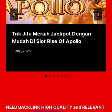
Trik Jitu Meraih Jackpot Dengan
Mudah Di Slot Rise Of Apollo
By
10/06/2025
adminqinggua
NEED BACKLINK HIGH QUALITY and RELEVANT