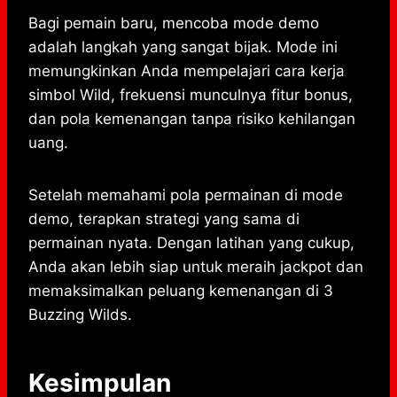
Bagi pemain baru, mencoba mode demo
adalah langkah yang sangat bijak. Mode ini
memungkinkan Anda mempelajari cara kerja
simbol Wild, frekuensi munculnya fitur bonus,
dan pola kemenangan tanpa risiko kehilangan
uang.
Setelah memahami pola permainan di mode
demo, terapkan strategi yang sama di
permainan nyata. Dengan latihan yang cukup,
Anda akan lebih siap untuk meraih jackpot dan
memaksimalkan peluang kemenangan di 3
Buzzing Wilds.
Kesimpulan