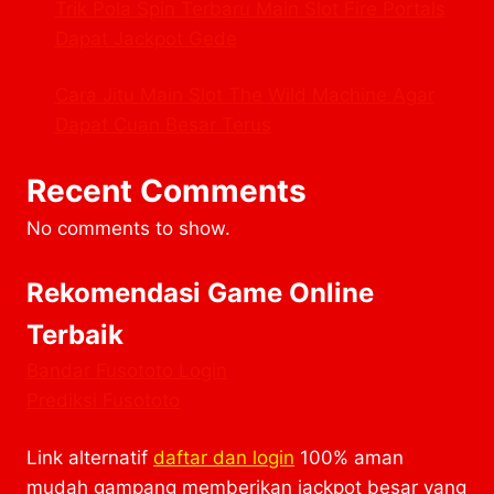
Trik Pola Spin Terbaru Main Slot Fire Portals
Dapat Jackpot Gede
Cara Jitu Main Slot The Wild Machine Agar
Dapat Cuan Besar Terus
Recent Comments
No comments to show.
Rekomendasi Game Online
Terbaik
Bandar Fusototo Login
Prediksi Fusototo
Link alternatif
daftar dan login
100% aman
mudah gampang memberikan jackpot besar yang