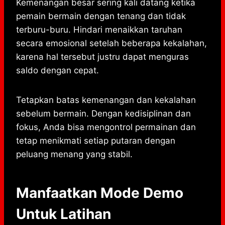
Kemenangan besar sering kali datang ketika
pemain bermain dengan tenang dan tidak
terburu-buru. Hindari menaikkan taruhan
secara emosional setelah beberapa kekalahan,
karena hal tersebut justru dapat menguras
saldo dengan cepat.
Tetapkan batas kemenangan dan kekalahan
sebelum bermain. Dengan kedisiplinan dan
fokus, Anda bisa mengontrol permainan dan
tetap menikmati setiap putaran dengan
peluang menang yang stabil.
Manfaatkan Mode Demo
Untuk Latihan