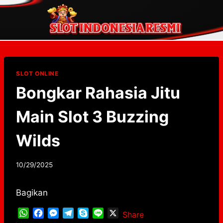
Skip
to
content
SLOT ONLINE
Bongkar Rahasia Jitu
Main Slot 3 Buzzing
Wilds
By
10/29/2025
adminqinggua
Bagikan
W
F
M
T
S
L
X
Share